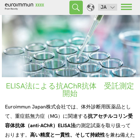
JA
Euroimmun
Euroimmun は、世界の大手医療検査診断のメーカーの１
つで、革新的な技術を持った医療検査診断機器と検査試薬
メーカーです。12ヵ国で3000人以上の従業員が、病気の
診断をサポートする検査試薬、および診断の実行と評価の
ためのソフトウェアと検査機器の開発・製造・販売してい
新しいメールアドレス
ます。
ELISA法による抗AChR抗体 受託測定
全自動間接蛍光抗体法(IFA)測定装置
EUROPattern Microscope
Blog
開始
「UNIQO 160 ユーロイミューン」
当社の技術システム統合の一環として、Euroimmunおよ
ANA（抗核抗体）パターン識別、ANCA Crithidia（抗好中
このブログはEuroimmun社の日本法人による、情報提供
EUROIMMUN Japan Academy
Euroimmun Japan株式会社では、体外診断用医薬品とし
１回で最大160サンプルの間接蛍光抗体検査（IFA）の自
びIDSの全従業員のメールアドレスが変更されました。
球細胞質抗体）、力価指定を含む同様の混合パターン個別
を目的としたブログです。
て、重症筋無力症（MG）に関連する
抗アセチルコリン受
動化（サンプル希釈/分注、インキュベーション、洗浄、
化の為のEUROPLUSとトランスフェクション細胞
more
website
容体抗体（
anti-AChR）ELISA法
の測定試薬を取り扱って
封入、画像取得）が可能です。
more
おります。
高い精度と一貫性、そして持続性
を兼ね備えた
医療機器製造販売届出番号 13B3X10291000006