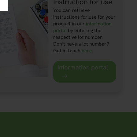
Instruction for use
You can retrieve
instructions for use for your
product in our
information
portal
by entering the
respective lot number.
Don’t have a lot number?
Get in touch
here
.
Information portal