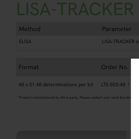
LISA-TRACKER 
Method
Parameter
ELISA
LISA-TRACKER a
Format
Order No.
48 x 01 48 determinations per kit
LTS 003-48
1
1
Product manufactured by third party. Please contact your local Euroimmun 
Eu