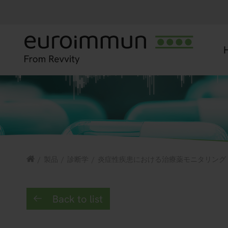
/
製品
/
診断学
/
炎症性疾患における治療薬モニタリング
Back to list