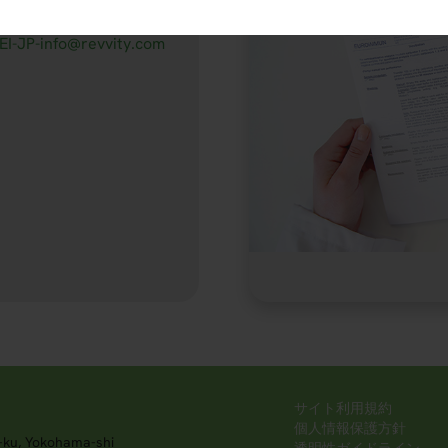
03-6661-2117
EI-JP-info@revvity.com
サイト利用規約
個人情報保護方針
-ku, Yokohama-shi
透明性ガイドライン