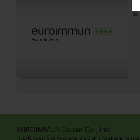
EUROIMMUN Japan Co., Ltd
7F, EPIC Tower Shin-Yokohama, 3-2-3 Shin-Yokohama, Kohoku