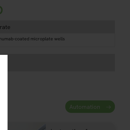
b
rate
numab-coated microplate wells
Automation