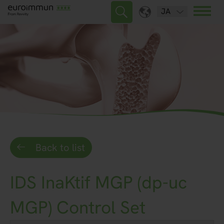
JA
Back to list
IDS InaKtif MGP (dp-uc
MGP) Control Set