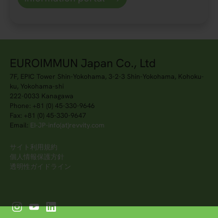
EUROIMMUN Japan Co., Ltd
7F, EPIC Tower Shin-Yokohama, 3-2-3 Shin-Yokohama, Kohoku-
ku, Yokohama-shi
222-0033 Kanagawa
Phone: +81 (0) 45-330-9646
Fax: +81 (0) 45-330-9647
Email:
EI-JP-info(at)revvity.com
サイト利用規約
個人情報保護方針
透明性ガイドライン