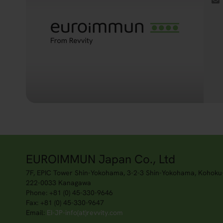
EUROIMMUN Japan Co., Ltd
7F, EPIC Tower Shin-Yokohama, 3-2-3 Shin-Yokohama, Kohoku
222-0033 Kanagawa
Phone: +81 (0) 45-330-9646
Fax: +81 (0) 45-330-9647
Email:
EI-JP-info(at)revvity.com