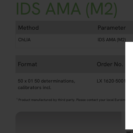
IDS AMA (M2)
Method
Parameter
ChLIA
IDS AMA (M2)
Format
Order No.
50 x 01 50 determinations,
LX 1620-5001
1
calibrators incl.
1
Product manufactured by third party. Please contact your local Euroimmun 
Eu