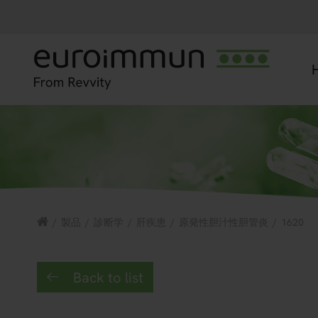
/
製品
/
診断学
/
肝疾患
/
原発性胆汁性胆管炎
/
1620
Back to list