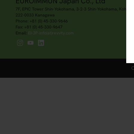
EUROIMMUN Japan Co., Ltd
7F, EPIC Tower Shin-Yokohama, 3-2-3 Shin-Yokohama, Kohoku
222-0033 Kanagawa
Phone: +81 (0) 45-330-9646
Fax: +81 (0) 45-330-9647
Email:
EI-JP-info(at)revvity.com
C