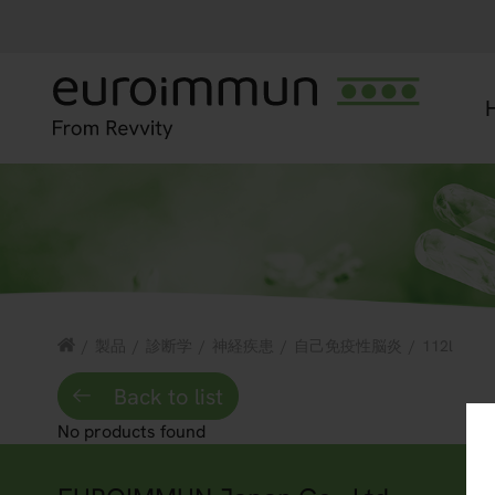
/
製品
/
診断学
/
神経疾患
/
自己免疫性脳炎
/
112l
Back to list
No products found