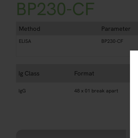
BP230-CF
Method
Parameter
ELISA
BP230-CF
Ig Class
Format
IgG
48 x 01 break apart
Eu