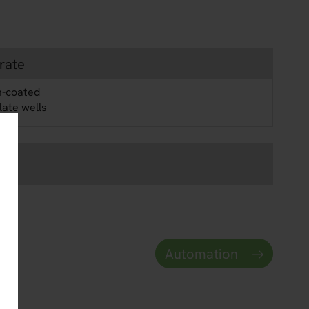
rate
n-coated
late wells
Automation