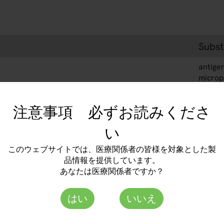
Subst
antige
microp
注意事項 必ずお読みくださ
Order No.
い
EA 1502-4801-1 G
このウェブサイトでは、医療関係者の皆様を対象とした製
品情報を提供しています。
あなたは医療関係者ですか？
はい
いいえ
roimmun Japan 株式会社