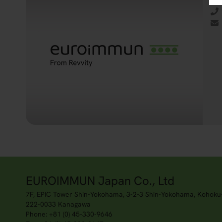
EUROIMMUN Japan Co., Ltd
7F, EPIC Tower Shin-Yokohama, 3-2-3 Shin-Yokohama, Kohoku
222-0033 Kanagawa
Phone: +81 (0) 45-330-9646