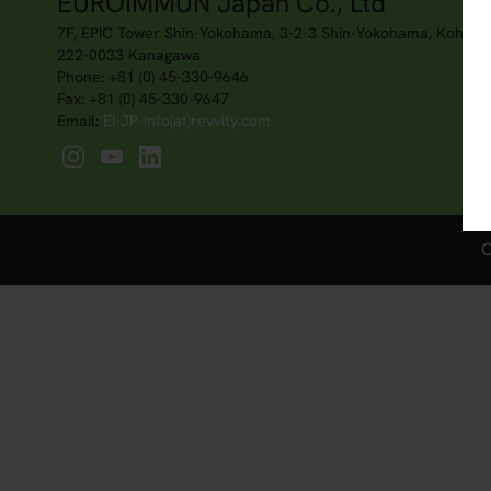
EUROIMMUN Japan Co., Ltd
7F, EPIC Tower Shin-Yokohama, 3-2-3 Shin-Yokohama, Kohoku
222-0033 Kanagawa
Phone: +81 (0) 45-330-9646
Fax: +81 (0) 45-330-9647
Email:
EI-JP-info(at)revvity.com
C