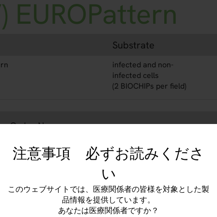
V) EUROPattern
Substrate
ern
infected and non-
infected cells
(2 BIOCHIPs per field)
Order No.
注意事項 必ずお読みくださ
FR 2668-1005 G
い
FR 2668-1005 M
このウェブサイトでは、医療関係者の皆様を対象とした製
品情報を提供しています。
FR 2668-1010 G
あなたは医療関係者ですか？