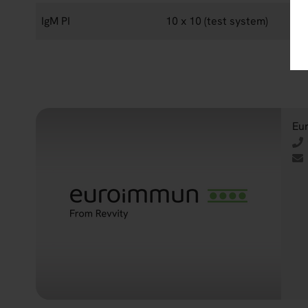
IgM PI
10 x 10 (test system)
Eu