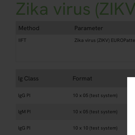
Zika virus (ZIK
Method
Parameter
IIFT
Zika virus (ZIKV) EUROPatt
Ig Class
Format
IgG PI
10 x 05 (test system)
IgM PI
10 x 05 (test system)
IgG PI
10 x 10 (test system)