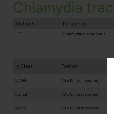
Chlamydia tra
Method
Parameter
IIFT
Chlamydia trachomatis
Ig Class
Format
IgA EB
10 x 05 (test system)
IgG EB
10 x 05 (test system)
IgM EB
10 x 05 (test system)