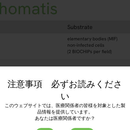
chomatis
Substrate
elementary bodies (MIF)
non-infected cells
(2 BIOCHIPs per field)
Order No.
注意事項 必ずお読みくださ
FI 2191-1005-80 A
い
このウェブサイトでは、医療関係者の皆様を対象とした製
FI 2191-1005-80 G
品情報を提供しています。
あなたは医療関係者ですか？
FI 2191-1005-80 M