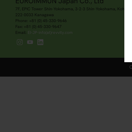
EUROIMMUN Japan Co., Ltd
7F, EPIC Tower Shin-Yokohama, 3-2-3 Shin-Yokohama, Kohoku
222-0033 Kanagawa
Phone: +81 (0) 45-330-9646
Fax: +81 (0) 45-330-9647
Email:
EI-JP-info(at)revvity.com
C