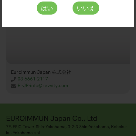
はい
いいえ
Euroimmun Japan 株式会社
03-6661-2117
EI-JP-info@revvity.com
EUROIMMUN Japan Co., Ltd
7F, EPIC Tower Shin-Yokohama, 3-2-3 Shin-Yokohama, Kohoku-
ku, Yokohama-shi