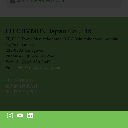
EI-JP-info@revvity.com
EUROIMMUN Japan Co., Ltd
7F, EPIC Tower Shin-Yokohama, 3-2-3 Shin-Yokohama, Kohoku-
ku, Yokohama-shi
222-0033 Kanagawa
Phone: +81 (0) 45-330-9646
Fax: +81 (0) 45-330-9647
Email:
EI-JP-info(at)revvity.com
サイト利用規約
個人情報保護方針
透明性ガイドライン