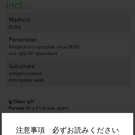
incl....
Method
ELISA
Parameter
Respiratory syncytial virus (RSV)
incl. IgG/RF absorbent
Substrate
antigen-coated
microplate wells
IgM
96 x 01 break apart
EI 2670-9601 M
注意事項 必ずお読みください