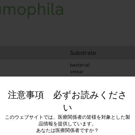
umophila
Substrate
bacterial
smear
verification BIOCHIP
(2 BIOCHIPs per field)
注意事項 必ずお読みくださ
い
Order No.
このウェブサイトでは、医療関係者の皆様を対象とした製
品情報を提供しています。
FI 2151-1005 P
あなたは医療関係者ですか？