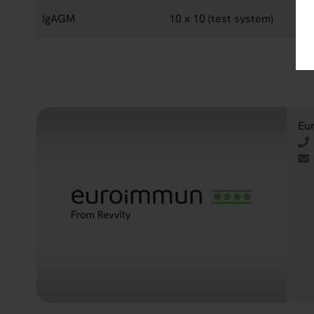
IgAGM
10 x 10 (test system)
Eu