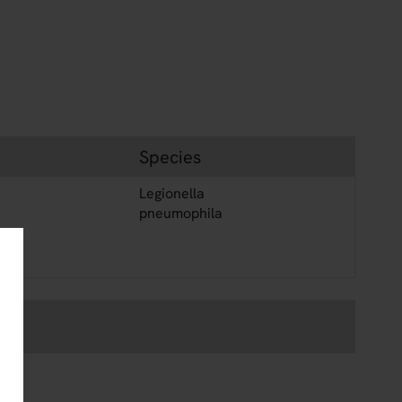
Species
Legionella
pneumophila