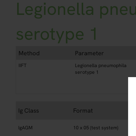
Legionella pne
serotype 1
Method
Parameter
IIFT
Legionella pneumophila
serotype 1
Ig Class
Format
IgAGM
10 x 05 (test system)