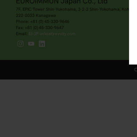
EUROIMMUN Japan Co., Ltd
7F, EPIC Tower Shin-Yokohama, 3-2-3 Shin-Yokohama, Kohoku
222-0033 Kanagawa
Phone: +81 (0) 45-330-9646
Fax: +81 (0) 45-330-9647
Email:
EI-JP-info(at)revvity.com
C