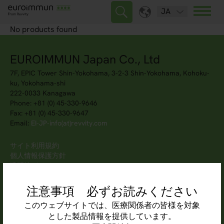
JA
No products found
EUROIMMUN Japan Co., Ltd
7F, EPIC Tower Shin-Yokohama, 3-2-3 Shin-Yokohama, Kohoku-
ku, Yokohama-shi
222-0033 Kanagawa
Phone: +81 (0) 45-330-9646
Fax: +81 (0) 45-330-9647
Email:
EI-JP-info(at)revvity.com
サイト利用規約
個人情報保護方針
透明性ガイドライン
注意事項 必ずお読みください
このウェブサイトでは、医療関係者の皆様を対象
とした製品情報を提供しています。