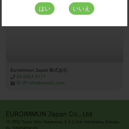
はい
いいえ
Euroimmun Japan 株式会社
03-6661-2117
EI-JP-info@revvity.com
EUROIMMUN Japan Co., Ltd
7F, EPIC Tower Shin-Yokohama, 3-2-3 Shin-Yokohama, Kohoku-
ku, Yokohama-shi