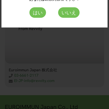
はい
いいえ
Euroimmun Japan 株式会社
03-6661-2117
EI-JP-info@revvity.com
EUROIMMUN Japan Co., Ltd