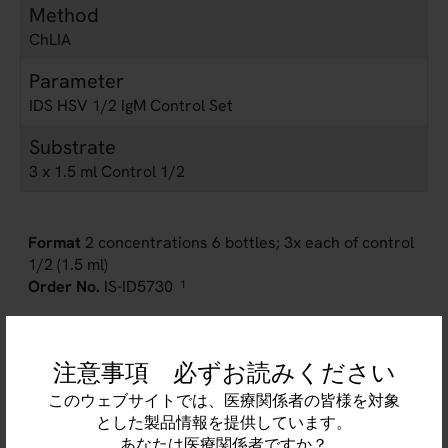
Method
ChLIA
Parameter
IDS HSV 1/2 IgM Control Set
Substrate
3 x 1.5 ml Control 1/2
2 concentrations 6 bottles; 3x each of control
1/2 (1.5 ml)
IS-ID5730
1
1
Product manufactured by third party. Please contact your local Euroimmun
representative for more information.
注意事項 必ずお読みください
このウェブサイトでは、医療関係者の皆様を対象
とした製品情報を提供しています。
あなたは医療関係者ですか？