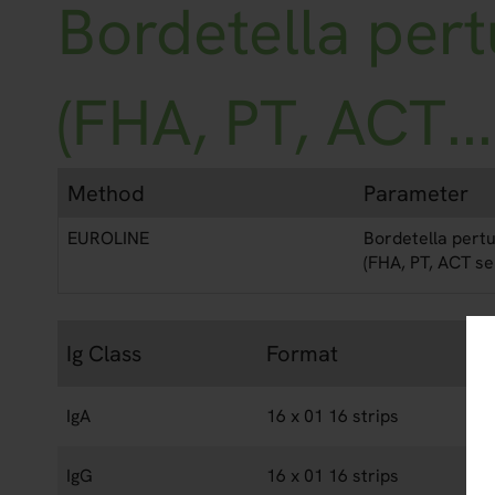
Bordetella pert
(FHA, PT, ACT...
Method
Parameter
EUROLINE
Bordetella pertu
(FHA, PT, ACT se
Ig Class
Format
IgA
16 x 01 16 strips
IgG
16 x 01 16 strips